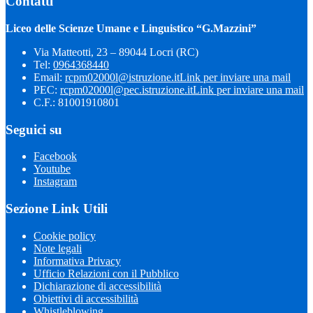
Contatti
Liceo delle Scienze Umane e Linguistico “G.Mazzini”
Via Matteotti, 23 – 89044 Locri (RC)
Tel:
0964368440
Email:
rcpm02000l@istruzione.it
Link per inviare una mail
PEC:
rcpm02000l@pec.istruzione.it
Link per inviare una mail
C.F.: 81001910801
Seguici su
Facebook
Youtube
Instagram
Sezione Link Utili
Cookie policy
Note legali
Informativa Privacy
Ufficio Relazioni con il Pubblico
Dichiarazione di accessibilità
Obiettivi di accessibilità
Whistleblowing