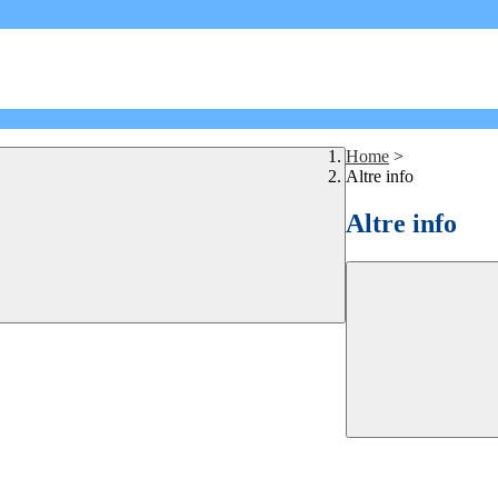
Home
>
Altre info
Altre info