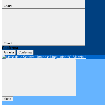
Chiudi
Chiudi
Conferma
Annulla
Conferma
close