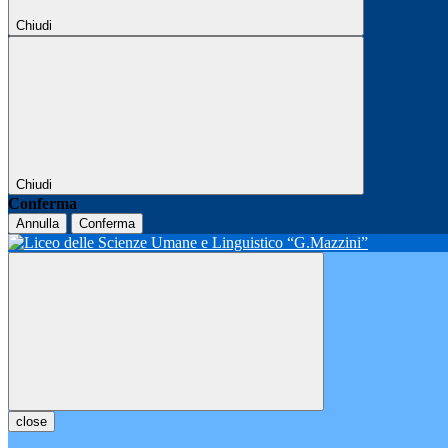
Chiudi
Chiudi
Conferma
Annulla
Conferma
close