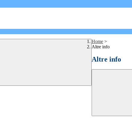
Home
>
Altre info
Altre info