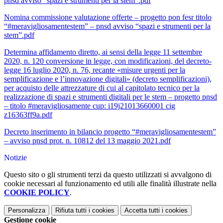
pnsd avviso “spazi e strumenti per la stem”.pdf
Nomina commissione valutazione offerte – progetto pon fesr titolo
“#meravigliosamentestem” – pnsd avviso “spazi e strumenti per la
stem”.pdf
Determina affidamento diretto, ai sensi della legge 11 settembre
2020, n. 120 conversione in legge, con modificazioni, del decreto-
legge 16 luglio 2020, n. 76, recante «misure urgenti per la
semplificazione e l’innovazione digitali» (decreto semplificazioni),
per acquisto delle attrezzature di cui al capitolato tecnico per la
realizzazione di spazi e strumenti digitali per le stem – progetto pnsd
– titolo #meravigliosamente cup: i19j21013660001 cig
z16363ff9a.pdf
Decreto inserimento in bilancio progetto “#meravigliosamentestem”
– avviso pnsd prot. n. 10812 del 13 maggio 2021.pdf
Notizie
Questo sito o gli strumenti terzi da questo utilizzati si avvalgono di
cookie necessari al funzionamento ed utili alle finalità illustrate nella
COOKIE POLICY
.
Personalizza
Rifiuta tutti
i cookies
Accetta tutti
i cookies
Gestione cookie