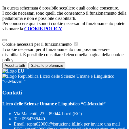
In questa schermata è possibile scegliere quali cookie consentire.
I cookie necessari sono quelli che consentono il funzionamento della
piattaforma e non è possibile disabilitarli.
Per conoscere quali sono i cookie necessari al funzionamento potete
visionare la
COOKIE POLICY
.
Cookie necessari per il funzionamento
I cookie necessari per il funzionamento non possono essere
disabilitati. È possibile consultare l'elenco nella pagina della cookie
policy.
Accetta tutti
Salva le preferenze
Liceo delle Scienze Umane e Linguistico
“G.Mazzini”
Contatti
Liceo delle Scienze Umane e Linguistico “G.Mazzini”
Via Matteotti, 23 – 89044 Locri (RC)
Tel:
0964368440
Email:
rcpm02000l@istruzione.it
Link per inviare una mail