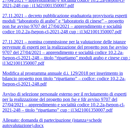
27/04/2021 – apprendimento e socialità codice 10.2.2a-fsepon-cl-
2021-248 cup : i13d21001350007.pdf
27.11.2021 – decreto pubblicazione graduatoria provvisoria esperti
moduli “laboratorio di arabo” e “laboratorio di cinese” – progetto
pon fse avviso 9707 del 27/04/2021 – apprendimento e socialità
codice 10.2.2a-fsepon-cl-2021-248 cup : i13d21001350007.pdf
27.11.2021 – nomina commissione per la valutazione delle istanze
pervenute di esperti per la realizzazione del progetto pon fse avviso
9707 del 27/04/2021 – apprendimento e socialità codice 10.2.2a-
fsepon-cl-2021-248 – titolo “ripartiamo” moduli arabo e cinese cup :
i13d21001350007.pdf
Modifica al programma annuale d.i. 129/2018 per inserimento in
bilancio progetto pon titolo “ripartiamo” – codIce: codice 10.2.2a-
fsepon-cl-2021-248.pdf
Avviso di selezione personale esterno per il reclutamento di esperti
per la realizzazione del progetto pon fse e fdr avviso 9707 del
27/04/2021 – apprendimento e socialità codice 10.2.2a-fsepon-cl-
2021-248 – titolo “ripartiamo” cup : i13d21001350007.pdf
Allegato: domanda di partecipazione (istanza+schede
autovalutazione).docx