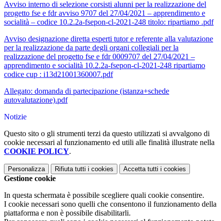
Avviso interno di selezione corsisti alunni per la realizzazione del
progetto fse e fdr avviso 9707 del 27/04/2021 – apprendimento e
socialità – codice 10.2.2a-fsepon-cl-2021-248 titolo: ripartiamo .pdf
Avviso designazione diretta esperti tutor e referente alla valutazione
per la realizzazione da parte degli organi collegiali per la
realizzazione del progetto fse e fdr 0009707 del 27/04/2021 –
apprendimento e socialità 10.2.2a-fsepon-cl-2021-248 ripartiamo
codice cup : i13d21001360007.pdf
Allegato: domanda di partecipazione (istanza+schede
autovalutazione).pdf
Notizie
Questo sito o gli strumenti terzi da questo utilizzati si avvalgono di
cookie necessari al funzionamento ed utili alle finalità illustrate nella
COOKIE POLICY
.
Personalizza
Rifiuta tutti
i cookies
Accetta tutti
i cookies
Gestione cookie
In questa schermata è possibile scegliere quali cookie consentire.
I cookie necessari sono quelli che consentono il funzionamento della
piattaforma e non è possibile disabilitarli.