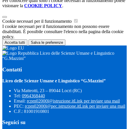
Per conoscere quali sono i cookie necessari al funzionamento potete
visionare la
COOKIE POLICY
.
Cookie necessari per il funzionamento
I cookie necessari per il funzionamento non possono essere
disabilitati. È possibile consultare l'elenco nella pagina della cookie
policy.
Accetta tutti
Salva le preferenze
Liceo delle Scienze Umane e Linguistico
“G.Mazzini”
Contatti
Liceo delle Scienze Umane e Linguistico “G.Mazzini”
Via Matteotti, 23 – 89044 Locri (RC)
Tel:
0964368440
Email:
rcpm02000l@istruzione.it
Link per inviare una mail
PEC:
rcpm02000l@pec.istruzione.it
Link per inviare una mail
C.F.: 81001910801
Seguici su