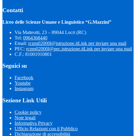
Contatti
Liceo delle Scienze Umane e Linguistico “G.Mazzini”
Via Matteotti, 23 – 89044 Locri (RC)
Tel:
0964368440
Email:
rcpm02000l@istruzione.it
Link per inviare una mail
PEC:
rcpm02000l@pec.istruzione.it
Link per inviare una mail
C.F.: 81001910801
Seguici su
Facebook
Youtube
Instagram
Sezione Link Utili
Cookie policy
Note legali
Informativa Privacy
Ufficio Relazioni con il Pubblico
Dichiarazione di accessibilità