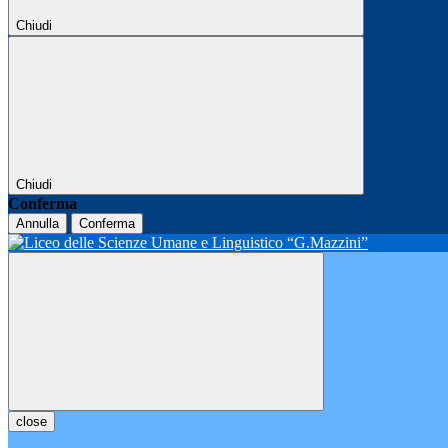
Chiudi
Chiudi
Conferma
Annulla
Conferma
close