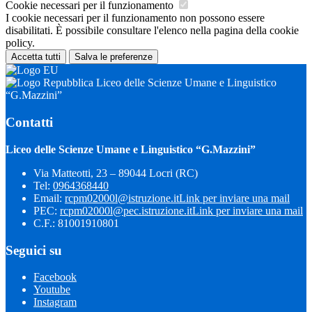
Cookie necessari per il funzionamento
I cookie necessari per il funzionamento non possono essere
disabilitati. È possibile consultare l'elenco nella pagina della cookie
policy.
Accetta tutti
Salva le preferenze
Liceo delle Scienze Umane e Linguistico
“G.Mazzini”
Contatti
Liceo delle Scienze Umane e Linguistico “G.Mazzini”
Via Matteotti, 23 – 89044 Locri (RC)
Tel:
0964368440
Email:
rcpm02000l@istruzione.it
Link per inviare una mail
PEC:
rcpm02000l@pec.istruzione.it
Link per inviare una mail
C.F.: 81001910801
Seguici su
Facebook
Youtube
Instagram