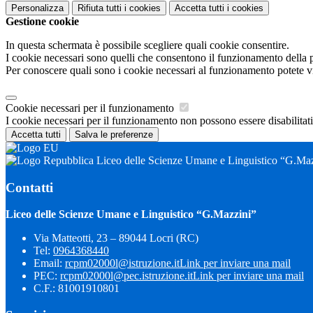
Personalizza
Rifiuta tutti
i cookies
Accetta tutti
i cookies
Gestione cookie
In questa schermata è possibile scegliere quali cookie consentire.
I cookie necessari sono quelli che consentono il funzionamento della pi
Per conoscere quali sono i cookie necessari al funzionamento potete v
Cookie necessari per il funzionamento
I cookie necessari per il funzionamento non possono essere disabilitati.
Accetta tutti
Salva le preferenze
Liceo delle Scienze Umane e Linguistico “G.Maz
Contatti
Liceo delle Scienze Umane e Linguistico “G.Mazzini”
Via Matteotti, 23 – 89044 Locri (RC)
Tel:
0964368440
Email:
rcpm02000l@istruzione.it
Link per inviare una mail
PEC:
rcpm02000l@pec.istruzione.it
Link per inviare una mail
C.F.: 81001910801