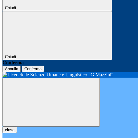
Chiudi
Chiudi
Conferma
Annulla
Conferma
close