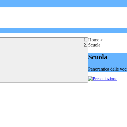
Home
>
Scuola
Scuola
Panoramica delle voc