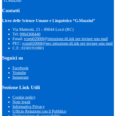
“G.Mazzini”
Contatti
Liceo delle Scienze Umane e Linguistico “G.Mazzini”
Via Matteotti, 23 – 89044 Locri (RC)
Tel:
0964368440
Email:
rcpm02000l@istruzione.it
Link per inviare una mail
PEC:
rcpm02000l@pec.istruzione.it
Link per inviare una mail
C.F.: 81001910801
Seguici su
Facebook
Youtube
Instagram
Sezione Link Utili
Cookie policy
Note legali
Informativa Privacy
Ufficio Relazioni con il Pubblico
Dichiarazione di accessibilità