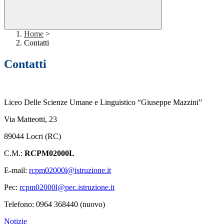
Home
>
Contatti
Contatti
Liceo Delle Scienze Umane e Linguistico “Giuseppe Mazzini”
Via Matteotti, 23
89044 Locri (RC)
C.M.:
RCPM02000L
E-mail:
rcpm02000l@istruzione.it
Pec:
rcpm02000l@pec.istruzione.it
Telefono: 0964 368440 (nuovo)
Notizie