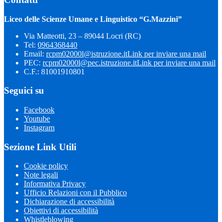
Liceo delle Scienze Umane e Linguistico “G.Mazzini”
Via Matteotti, 23 – 89044 Locri (RC)
Tel:
0964368440
Email:
rcpm02000l@istruzione.it
Link per inviare una mail
PEC:
rcpm02000l@pec.istruzione.it
Link per inviare una mail
C.F.: 81001910801
Seguici su
Facebook
Youtube
Instagram
Sezione Link Utili
Cookie policy
Note legali
Informativa Privacy
Ufficio Relazioni con il Pubblico
Dichiarazione di accessibilità
Obiettivi di accessibilità
Whistleblowing