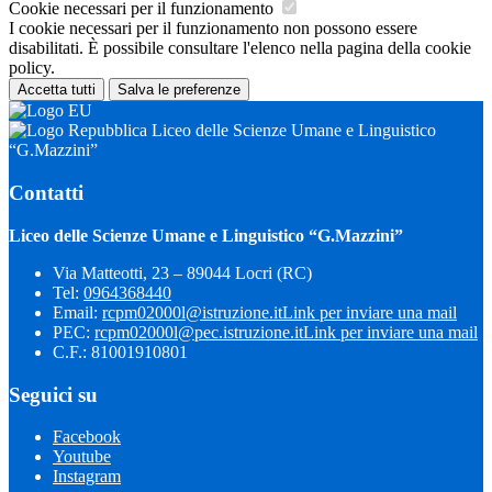
Cookie necessari per il funzionamento
I cookie necessari per il funzionamento non possono essere
disabilitati. È possibile consultare l'elenco nella pagina della cookie
policy.
Accetta tutti
Salva le preferenze
Liceo delle Scienze Umane e Linguistico
“G.Mazzini”
Contatti
Liceo delle Scienze Umane e Linguistico “G.Mazzini”
Via Matteotti, 23 – 89044 Locri (RC)
Tel:
0964368440
Email:
rcpm02000l@istruzione.it
Link per inviare una mail
PEC:
rcpm02000l@pec.istruzione.it
Link per inviare una mail
C.F.: 81001910801
Seguici su
Facebook
Youtube
Instagram