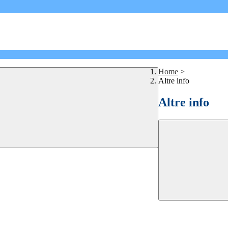
Home
>
Altre info
Altre info