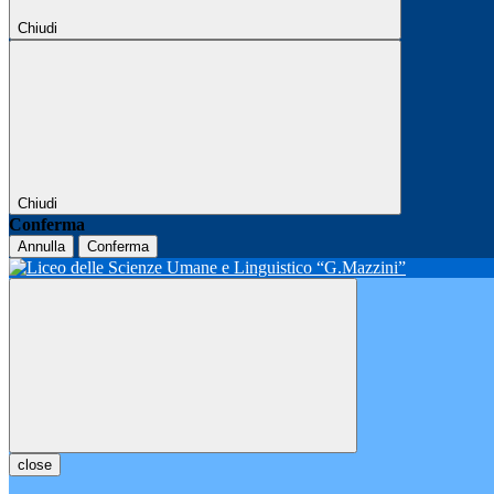
Chiudi
Chiudi
Conferma
Annulla
Conferma
close