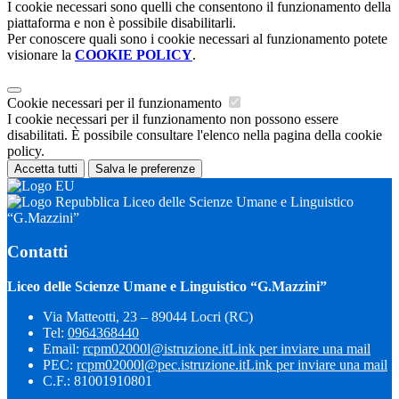
I cookie necessari sono quelli che consentono il funzionamento della
piattaforma e non è possibile disabilitarli.
Per conoscere quali sono i cookie necessari al funzionamento potete
visionare la
COOKIE POLICY
.
Cookie necessari per il funzionamento
I cookie necessari per il funzionamento non possono essere
disabilitati. È possibile consultare l'elenco nella pagina della cookie
policy.
Accetta tutti
Salva le preferenze
Liceo delle Scienze Umane e Linguistico
“G.Mazzini”
Contatti
Liceo delle Scienze Umane e Linguistico “G.Mazzini”
Via Matteotti, 23 – 89044 Locri (RC)
Tel:
0964368440
Email:
rcpm02000l@istruzione.it
Link per inviare una mail
PEC:
rcpm02000l@pec.istruzione.it
Link per inviare una mail
C.F.: 81001910801