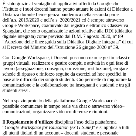
È stato grazie al ventaglio di applicativi offerti da Google che
l’Istituto e i suoi docenti hanno potuto attuare le azioni di Didattica a
Distanza durante l’emergenza pandemica nella seconda parte
dell’a.s. 2019/2020 e nell’a.s. 2020/2021 ed è sempre attraverso
Google Workspace, coadiuvato dal registro elettronico Classeviva
Spaggiari, che sono organizzate le azioni relative alla DDI (didattica
digitale integrata) come previsto dal D.M. 7 agosto 2020, n° 89
“Adozione delle linee guida sulla Didattica Digitale Integrata” di cui
al Decreto del Ministro dell’Istruzione 26 giugno 2020 n° 39.
Con Google Workspace, i Docenti possono creare e gestire classi e
gruppi virtuali, realizzare e gestire compiti e attività in ogni fase di
lavoro (assegnazione, consegna, correzione, restituzione), erogare
schede di ripasso e rinforzo seguite da esercizi ad hoc specifici in
base alle difficoltà dei singoli studenti. Ciò permette di migliorare la
comunicazione e la collaborazione tra insegnanti e studenti e tra gli
studenti stessi.
Nello spazio protetto della piattaforma Google Workspace è
possibile comunicare in tempo reale via chat o attraverso video–
comunicazioni, organizzare videoconferenze e riunioni.
Il
Regolamento d’utilizzo
disciplina l’uso della piattaforma
“
Google Workspace for Education (ex G-Suite)
” e si applica a tutti
gli utenti titolari di un account – docenti, studenti e personale