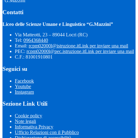
“G.Mazzini”
Contatti
Liceo delle Scienze Umane e Linguistico “G.Mazzini”
Via Matteotti, 23 – 89044 Locri (RC)
Tel:
0964368440
Email:
rcpm02000l@istruzione.it
Link per inviare una mail
PEC:
rcpm02000l@pec.istruzione.it
Link per inviare una mail
C.F.: 81001910801
Seguici su
Facebook
Youtube
Instagram
Sezione Link Utili
Cookie policy
Note legali
Informativa Privacy
Ufficio Relazioni con il Pubblico
Dichiarazione di accessibilità