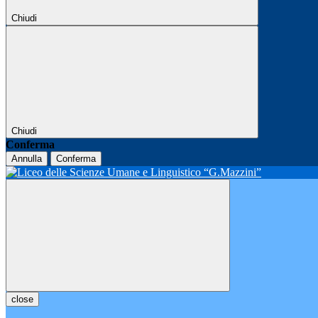
Chiudi
Chiudi
Conferma
Annulla
Conferma
close