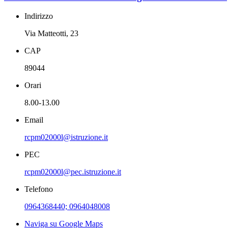
Indirizzo
Via Matteotti, 23
CAP
89044
Orari
8.00-13.00
Email
rcpm02000l@istruzione.it
PEC
rcpm02000l@pec.istruzione.it
Telefono
0964368440; 0964048008
Naviga su Google Maps