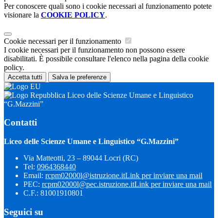
Per conoscere quali sono i cookie necessari al funzionamento potete
visionare la
COOKIE POLICY
.
Cookie necessari per il funzionamento
I cookie necessari per il funzionamento non possono essere
disabilitati. È possibile consultare l'elenco nella pagina della cookie
policy.
Accetta tutti
Salva le preferenze
Liceo delle Scienze Umane e Linguistico
“G.Mazzini”
Contatti
Liceo delle Scienze Umane e Linguistico “G.Mazzini”
Via Matteotti, 23 – 89044 Locri (RC)
Tel:
0964368440
Email:
rcpm02000l@istruzione.it
Link per inviare una mail
PEC:
rcpm02000l@pec.istruzione.it
Link per inviare una mail
C.F.: 81001910801
Seguici su