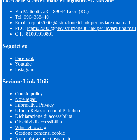
Liceo delle Scienze Umane e Linguistico “G.Mazzini”
Via Matteotti, 23 – 89044 Locri (RC)
Tel:
0964368440
Email:
rcpm02000l@istruzione.it
Link per inviare una mail
PEC:
rcpm02000l@pec.istruzione.it
Link per inviare una mail
C.F.: 81001910801
Seguici su
Facebook
Youtube
Instagram
Sezione Link Utili
Cookie policy
Note legali
Informativa Privacy
Ufficio Relazioni con il Pubblico
Dichiarazione di accessibilità
Obiettivi di accessibilità
Whistleblowing
Gestione consensi cookie
Amministrazione trasparente