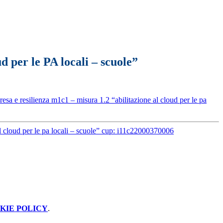
d per le PA locali – scuole”
sa e resilienza m1c1 – misura 1.2 “abilitazione al cloud per le pa
al cloud per le pa locali – scuole” cup: i11c22000370006
KIE POLICY
.