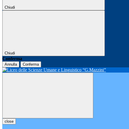
Chiudi
Chiudi
Conferma
Annulla
Conferma
close