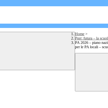
Home
>
Pnrr: futura – la scuol
PA 2026 – piano nazio
per le PA locali – scu