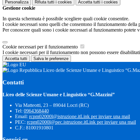
Personalizza
Rifiuta tutti
i cookies
Accetta tutti
i cookies
Gestione cookie
In questa schermata è possibile scegliere quali cookie consentire.
I cookie necessari sono quelli che consentono il funzionamento della pi
Per conoscere quali sono i cookie necessari al funzionamento potete v
Cookie necessari per il funzionamento
I cookie necessari per il funzionamento non possono essere disabilitati.
Accetta tutti
Salva le preferenze
Liceo delle Scienze Umane e Linguistico “G.Maz
Contatti
Liceo delle Scienze Umane e Linguistico “G.Mazzini”
Via Matteotti, 23 – 89044 Locri (RC)
Tel:
0964368440
Email:
rcpm02000l@istruzione.it
Link per inviare una mail
PEC:
rcpm02000l@pec.istruzione.it
Link per inviare una mail
C.F.: 81001910801
Seguici su