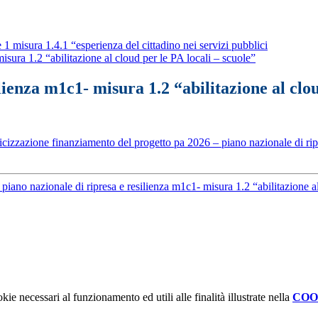
 1 misura 1.4.1 “esperienza del cittadino nei servizi pubblici
sura 1.2 “abilitazione al cloud per le PA locali – scuole”
lienza m1c1- misura 1.2 “abilitazione al clou
izzazione finanziamento del progetto pa 2026 – piano nazionale di ripre
piano nazionale di ripresa e resilienza m1c1- misura 1.2 “abilitazione 
kie necessari al funzionamento ed utili alle finalità illustrate nella
COO