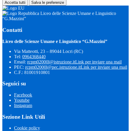
Accetta tutti
Salva le preferenze
Liceo delle Scienze Umane e Linguistico
“G.Mazzini”
Contatti
Liceo delle Scienze Umane e Linguistico “G.Mazzini”
Via Matteotti, 23 – 89044 Locri (RC)
Tel:
0964368440
Email:
rcpm02000l@istruzione.it
Link per inviare una mail
PEC:
rcpm02000l@pec.istruzione.it
Link per inviare una mail
C.F.: 81001910801
Seguici su
Facebook
Youtube
Instagram
Sezione Link Utili
Cookie policy