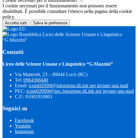
Cookie necessari per il funzionamento
I cookie necessari per il funzionamento non possono essere
disabilitati. È possibile consultare l'elenco nella pagina della cookie
policy.
Accetta tutti
Salva le preferenze
Liceo delle Scienze Umane e Linguistico
“G.Mazzini”
Contatti
Liceo delle Scienze Umane e Linguistico “G.Mazzini”
Via Matteotti, 23 – 89044 Locri (RC)
Tel:
0964368440
Email:
rcpm02000l@istruzione.it
Link per inviare una mail
PEC:
rcpm02000l@pec.istruzione.it
Link per inviare una mail
C.F.: 81001910801
Seguici su
Facebook
Youtube
Instagram