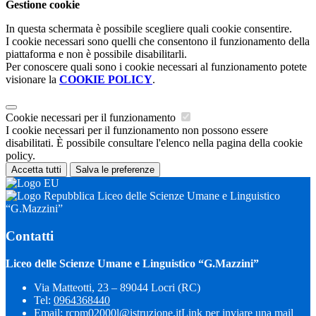
Gestione cookie
In questa schermata è possibile scegliere quali cookie consentire.
I cookie necessari sono quelli che consentono il funzionamento della
piattaforma e non è possibile disabilitarli.
Per conoscere quali sono i cookie necessari al funzionamento potete
visionare la
COOKIE POLICY
.
Cookie necessari per il funzionamento
I cookie necessari per il funzionamento non possono essere
disabilitati. È possibile consultare l'elenco nella pagina della cookie
policy.
Accetta tutti
Salva le preferenze
Liceo delle Scienze Umane e Linguistico
“G.Mazzini”
Contatti
Liceo delle Scienze Umane e Linguistico “G.Mazzini”
Via Matteotti, 23 – 89044 Locri (RC)
Tel:
0964368440
Email:
rcpm02000l@istruzione.it
Link per inviare una mail