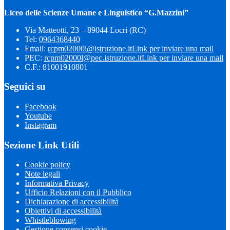
Liceo delle Scienze Umane e Linguistico “G.Mazzini”
Via Matteotti, 23 – 89044 Locri (RC)
Tel:
0964368440
Email:
rcpm02000l@istruzione.it
Link per inviare una mail
PEC:
rcpm02000l@pec.istruzione.it
Link per inviare una mail
C.F.: 81001910801
Seguici su
Facebook
Youtube
Instagram
Sezione Link Utili
Cookie policy
Note legali
Informativa Privacy
Ufficio Relazioni con il Pubblico
Dichiarazione di accessibilità
Obiettivi di accessibilità
Whistleblowing
Gestione consensi cookie