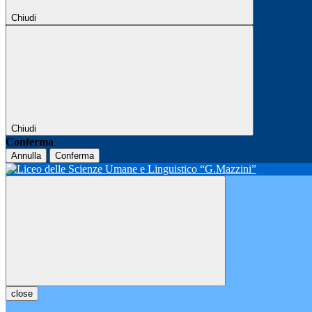
Chiudi
Chiudi
Conferma
Annulla
Conferma
close