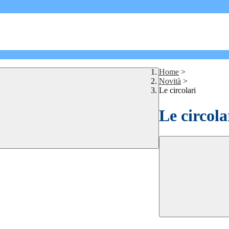
Home
>
Novità
>
Le circolari
Le circola