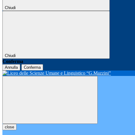
Chiudi
Chiudi
Conferma
Annulla
Conferma
close