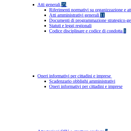
Atti generali
25
Riferimenti normativi su organizzazione e at
Atti amministrativi generali
11
Documenti di programmazione strategico-ge
Statuti e leggi regionali
Codice disciplinare e codice di condotta
1
Oneri informativi per cittadini e imprese
Scadenzario obblighi amministrativi
Oneri informativi per cittadini e imprese