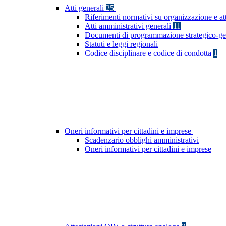
Atti generali
25
Riferimenti normativi su organizzazione e at
Atti amministrativi generali
11
Documenti di programmazione strategico-ge
Statuti e leggi regionali
Codice disciplinare e codice di condotta
1
Oneri informativi per cittadini e imprese
Scadenzario obblighi amministrativi
Oneri informativi per cittadini e imprese