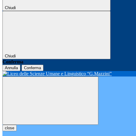
Chiudi
Chiudi
Conferma
Annulla
Conferma
close