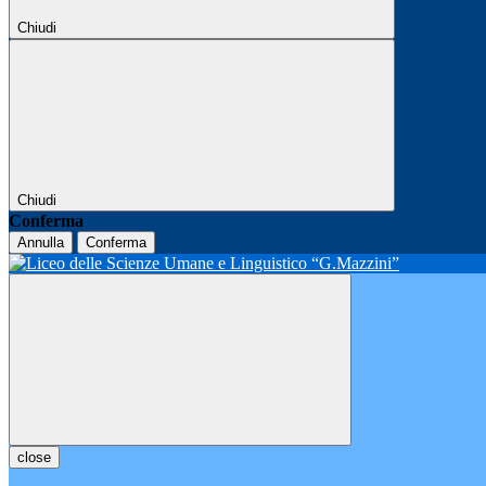
Chiudi
Chiudi
Conferma
Annulla
Conferma
close