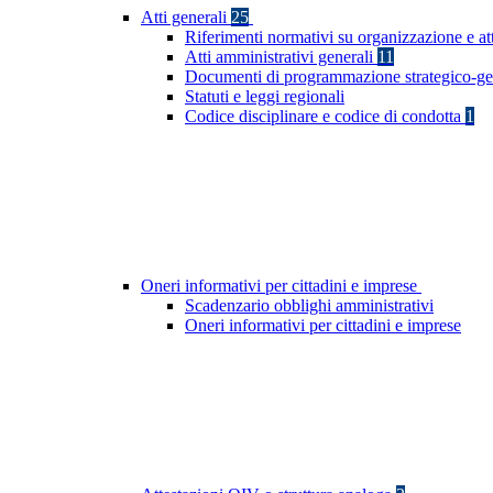
Atti generali
25
Riferimenti normativi su organizzazione e at
Atti amministrativi generali
11
Documenti di programmazione strategico-ge
Statuti e leggi regionali
Codice disciplinare e codice di condotta
1
Oneri informativi per cittadini e imprese
Scadenzario obblighi amministrativi
Oneri informativi per cittadini e imprese