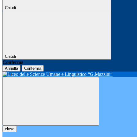
Chiudi
Chiudi
Conferma
Annulla
Conferma
close