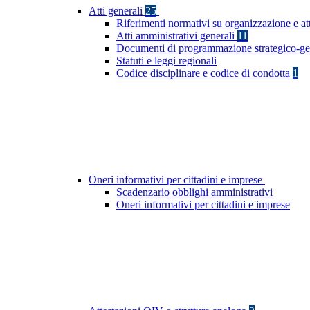
Atti generali
25
Riferimenti normativi su organizzazione e at
Atti amministrativi generali
11
Documenti di programmazione strategico-ge
Statuti e leggi regionali
Codice disciplinare e codice di condotta
1
Oneri informativi per cittadini e imprese
Scadenzario obblighi amministrativi
Oneri informativi per cittadini e imprese