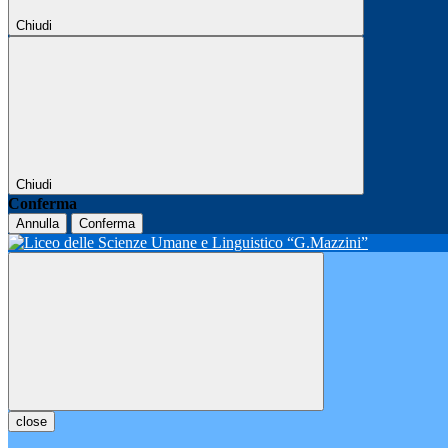
Chiudi
Chiudi
Conferma
Annulla
Conferma
close