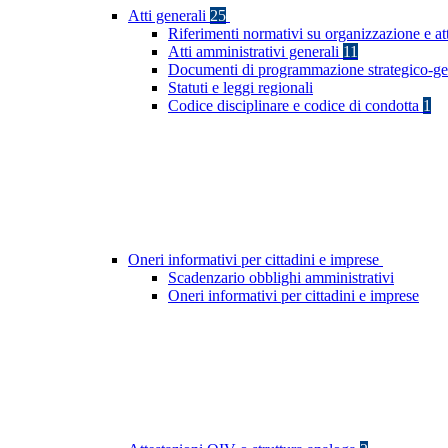
Atti generali
25
Riferimenti normativi su organizzazione e at
Atti amministrativi generali
11
Documenti di programmazione strategico-ge
Statuti e leggi regionali
Codice disciplinare e codice di condotta
1
Oneri informativi per cittadini e imprese
Scadenzario obblighi amministrativi
Oneri informativi per cittadini e imprese