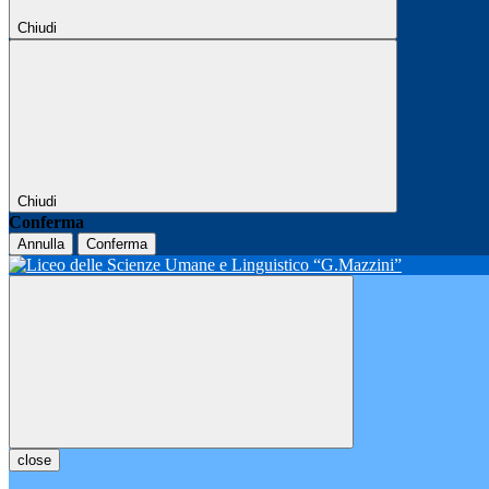
Chiudi
Chiudi
Conferma
Annulla
Conferma
close