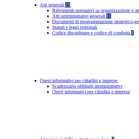
Atti generali
25
Riferimenti normativi su organizzazione e at
Atti amministrativi generali
11
Documenti di programmazione strategico-ge
Statuti e leggi regionali
Codice disciplinare e codice di condotta
1
Oneri informativi per cittadini e imprese
Scadenzario obblighi amministrativi
Oneri informativi per cittadini e imprese