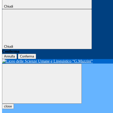
Chiudi
Chiudi
Conferma
Annulla
Conferma
close