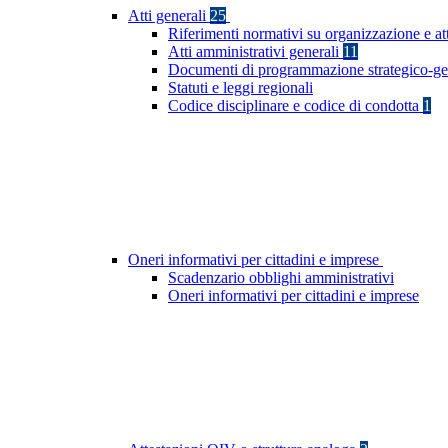
Atti generali
25
Riferimenti normativi su organizzazione e at
Atti amministrativi generali
11
Documenti di programmazione strategico-ge
Statuti e leggi regionali
Codice disciplinare e codice di condotta
1
Oneri informativi per cittadini e imprese
Scadenzario obblighi amministrativi
Oneri informativi per cittadini e imprese