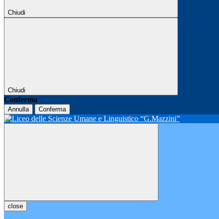
Chiudi
Chiudi
Conferma
Annulla
Conferma
close