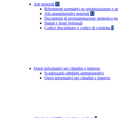
Atti generali
25
Riferimenti normativi su organizzazione e at
Atti amministrativi generali
11
Documenti di programmazione strategico-ge
Statuti e leggi regionali
Codice disciplinare e codice di condotta
1
Oneri informativi per cittadini e imprese
Scadenzario obblighi amministrativi
Oneri informativi per cittadini e imprese