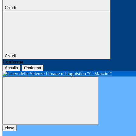
Chiudi
Chiudi
Conferma
Annulla
Conferma
close