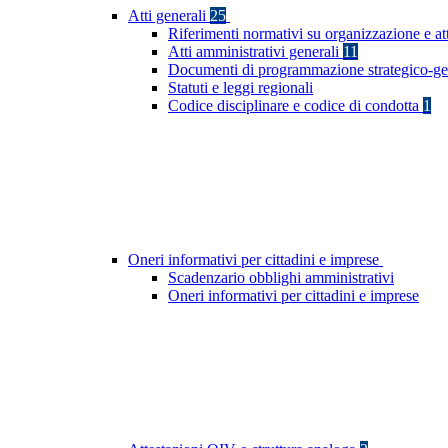
Atti generali
25
Riferimenti normativi su organizzazione e at
Atti amministrativi generali
11
Documenti di programmazione strategico-ge
Statuti e leggi regionali
Codice disciplinare e codice di condotta
1
Oneri informativi per cittadini e imprese
Scadenzario obblighi amministrativi
Oneri informativi per cittadini e imprese