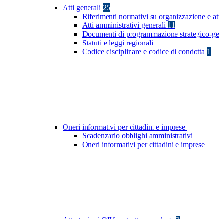
Atti generali
25
Riferimenti normativi su organizzazione e at
Atti amministrativi generali
11
Documenti di programmazione strategico-ge
Statuti e leggi regionali
Codice disciplinare e codice di condotta
1
Oneri informativi per cittadini e imprese
Scadenzario obblighi amministrativi
Oneri informativi per cittadini e imprese