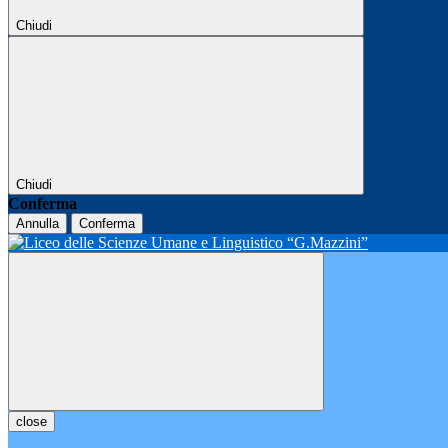
Chiudi
Chiudi
Conferma
Annulla
Conferma
close